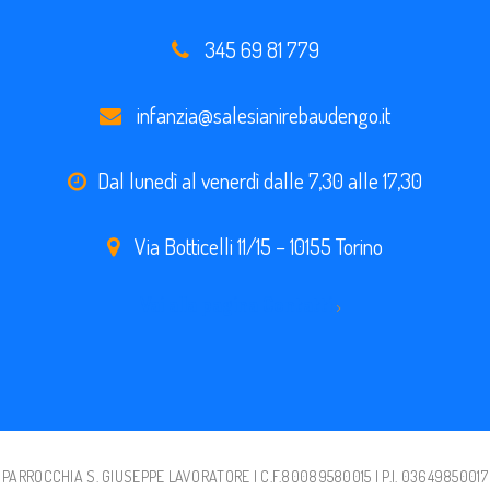
345 69 81 779
infanzia@salesianirebaudengo.it
Dal lunedì al venerdì dalle 7,30 alle 17,30
Via Botticelli 11/15 – 10155 Torino
Vai alla pagina Contatti
PARROCCHIA S. GIUSEPPE LAVORATORE | C.F.80089580015 | P.I. 03649850017