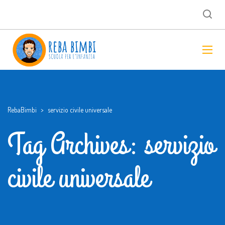
RebaBimbi
>
servizio civile universale
Tag Archives: servizio
civile universale