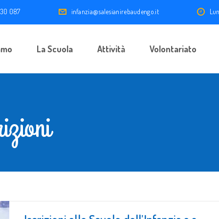
 30 087
infanzia@salesianirebaudengo.it
Lun
amo
La Scuola
Attività
Volontariato
izioni