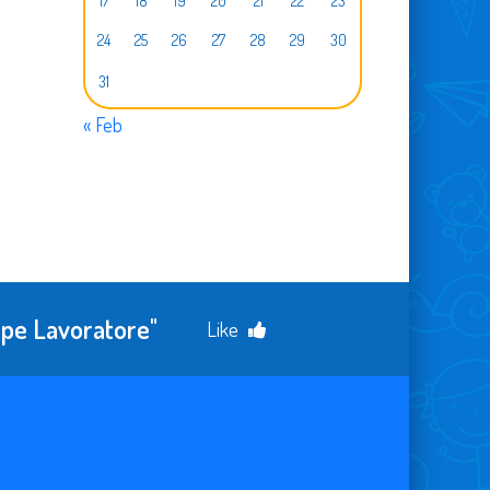
17
18
19
20
21
22
23
24
25
26
27
28
29
30
31
« Feb
eppe Lavoratore"
Like