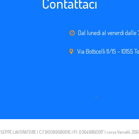
Contattaci
Dal lunedì al venerdì dalle 
Via Botticelli 11/15 – 10155 T
Vai alla pagina Contatti
EPPE LAVORATORE | C.F.80089580015 | P.I. 03649850017 | corso Vercelli, 206