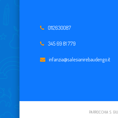
0112630087
345 69 81 779
infanzia@salesianirebaudengo.it
PARROCCHIA S. GIUS