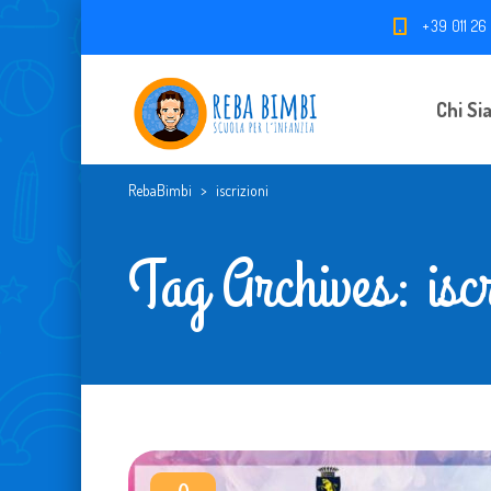
+39 011 26
Chi Si
RebaBimbi
>
iscrizioni
Tag Archives: iscr