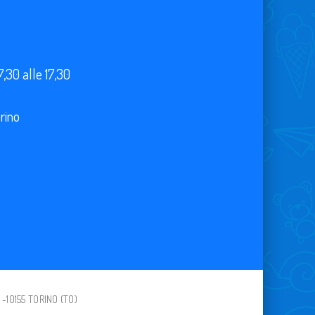
7,30 alle 17,30
orino
 -10155 TORINO (TO)