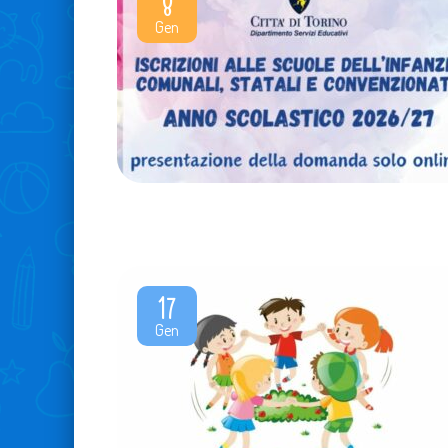
8
Gen
17
Gen