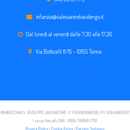
infanzia@salesianirebaudengo.it
Dal lunedì al venerdì dalle 7,30 alle 17,30
Via Botticelli 11/15 – 10155 Torino
Vai alla pagina Contatti
PARROCCHIA S. GIUSEPPE LAVORATORE | C.F.80089580015 | P.I. 03649850017
| corso Vercelli, 206 -10155 TORINO (TO)
Privacy Policy
|
Cookie Policy
|
Decreto Sviluppo