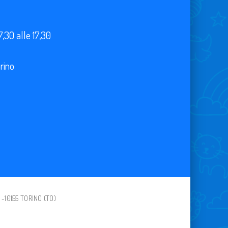
7,30 alle 17,30
orino
 -10155 TORINO (TO)