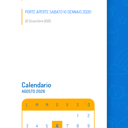
PORTE APERTE SABATO 10 GENNAIO 2026!
22 Dicembre 2025
Calendario
AGOSTO 2026
L
M
M
G
V
S
D
1
2
3
4
5
6
7
8
9