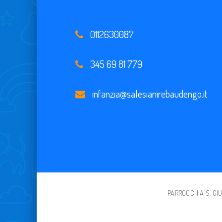
0112630087
345 69 81 779
infanzia@salesianirebaudengo.it
PARROCCHIA S. GIUS