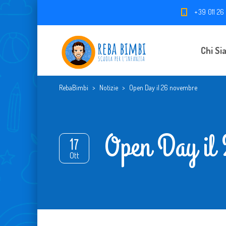
+39 011 26
Chi Si
RebaBimbi
>
Notizie
>
Open Day il 26 novembre
Open Day il
17
Ott