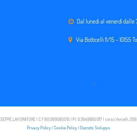
Dal lunedì al venerdì dalle 
Via Botticelli 11/15 – 10155 T
Vai alla pagina Contatti
EPPE LAVORATORE | C.F.80089580015 | P.I. 03649850017 | corso Vercelli, 206
Privacy Policy
|
Cookie Policy
|
Decreto Sviluppo